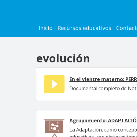
Pasar al contenido principal
Main navigation
Inicio
Recursos educativos
Contac
evolución
En el vientre materno: PER
Documental completo de Natio
Agrupamiento: ADAPTACI
La Adaptación, como concepto,