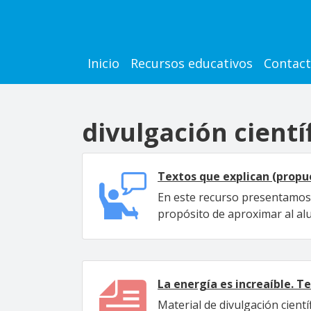
Pasar al contenido principal
Main navigation
Inicio
Recursos educativos
Contac
divulgación cientí
Textos que explican (propu
En este recurso presentamos u
propósito de aproximar al al
La energía es increaíble. T
Material de divulgación cien