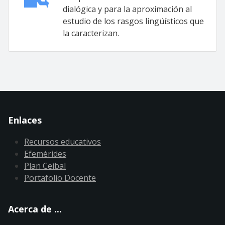
dialógica y para la aproximación al
estudio de los rasgos lingüísticos que
la caracterizan.
Enlaces
Recursos educativos
Efemérides
Plan Ceibal
Portafolio Docente
Acerca de ...